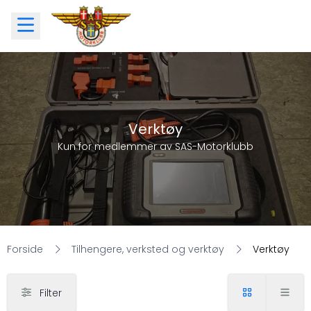
Verktøy
Kun for medlemmer av SAS-Motorklubb
Forside
Tilhengere, verksted og verktøy
Verktøy
Filter